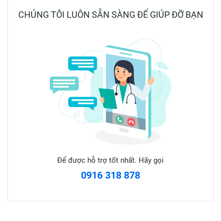
nhân khác...
CHÚNG TÔI LUÔN SẴN SÀNG ĐỂ GIÚP ĐỠ BẠN
4. CÁCH SỬ DỤNG:
- Uống trước khi ăn hoặc ngay khi đau
- Người lớn: 1 gói x 2-3 lần/ngày
◾DẠNG BÀO CHẾ: Dạng lỏng
◾QUY CÁCH ĐÓNG GÓI: Hộp 30 gói hoặc Hộp 20 gói
◾HẠN SỬ DỤNG: 36 tháng kể từ ngày sản xuất. Hạn sử
dụng in trên bao bì
◾TIÊU CHUẨN: TCCS
Để được hỗ trợ tốt nhất. Hãy gọi
⚠️Sản phẩm được tiếp thị và phân phối bởi CÔNG TY CỔ
0916 318 878
PHẦN DƯỢC TÂM DƯỢC.
❌ LƯU Ý: Sản phẩm này không phải là thuốc và không có
tác dụng thay thế thuốc chữa bệnh.