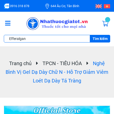
0916 318 878
644 Âu Cơ, Tân Bình
Tìm kiếm
Trang chủ
TPCN - TIÊU HÓA
Nghệ
Bình Vị Gel Dạ Dày Chữ N - Hỗ Trợ Giảm Viêm
Loét Dạ Dày Tá Tràng