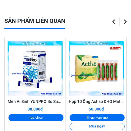
#daybung #khotieu #dayhoi #viemloetdaday #hp
#daudaday #daday #daubaotu #khotieu #daday
SẢN PHẨM LIÊN QUAN
#daubung
Men Vi Sinh YUNPRO Bổ Sung Lợi Khuẩn Giúp Tăng Cường Hệ Vi Sinh Đường Ruột, Giảm Rối Loạn Tiêu Hóa
Hộp 10 Ống Actiso DHG Mát Gan, Giải Độc Gan
88.000₫
56.000₫
Tùy chọn
Thêm vào giỏ
Mua ngay