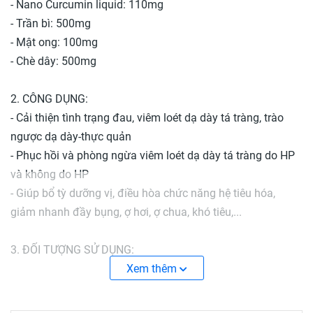
- Nano Curcumin liquid: 110mg
- Trần bì: 500mg
- Mật ong: 100mg
- Chè dây: 500mg
2. CÔNG DỤNG:
- Cải thiện tình trạng đau, viêm loét dạ dày tá tràng, trào
ngược dạ dày-thực quản
- Phục hồi và phòng ngừa viêm loét dạ dày tá tràng do HP
và không do HP
- Giúp bổ tỳ dưỡng vị, điều hòa chức năng hệ tiêu hóa,
giảm nhanh đầy bụng, ợ hơi, ợ chua, khó tiêu,...
3. ĐỐI TƯỢNG SỬ DỤNG:
- Người bị đau dạ dày - tá tràng
Xem thêm
- Người bị đầy bụng, khó tiêu, đầy hơi,...
- Người bị viêm loét dạ dày do HP và do những nguyên