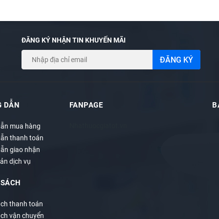
uả
ĐĂNG KÝ NHẬN TIN KHUYẾN MÃI
ĐĂNG KÝ
ng có tác dụng thay thế thuốc chữa bệnh
 DẪN
FANPAGE
B
Nhathuocgiatot.vn
ẫn mua hàng
ẫn thanh toán
ẫn giao nhận
ản dịch vụ
 SÁCH
ách thanh toán
ách vận chuyển