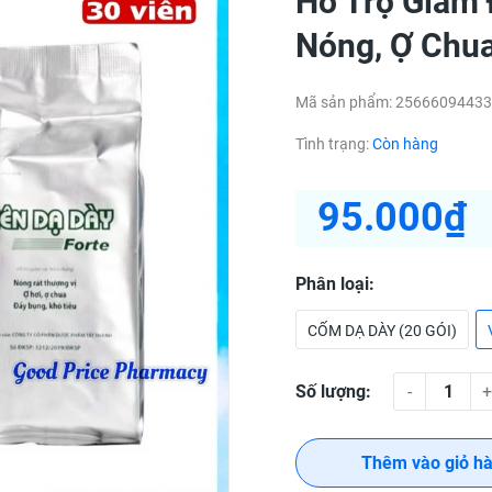
Hỗ Trợ Giảm 
Nóng, Ợ Chua
Mã sản phẩm:
25666094433
Tình trạng:
Còn hàng
95.000₫
Phân loại:
CỐM DẠ DÀY (20 GÓI)
Số lượng:
-
+
Thêm vào giỏ h