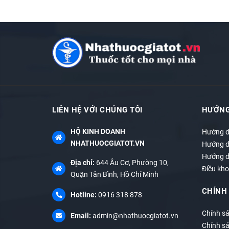
- Uống lúc đói hoặc trước khi ăn 15 - 30 phút.
Sử dụng sản phẩm ít nhất 1 tháng để đạt hiệu q
❌ LƯU Ý: Sản phẩm này không phải là thuốc, khô
LIÊN HỆ VỚI CHÚNG TÔI
HƯỚNG
HỘ KINH DOANH
Hướng d
NHATHUOCGIATOT.VN
Hướng d
Hướng d
Địa chỉ:
644 Âu Cơ, Phường 10,
Điều kho
Quận Tân Bình, Hồ Chí Minh
CHÍNH
Hotline:
0916 318 878
Chính s
Email:
admin@nhathuocgiatot.vn
Chính s