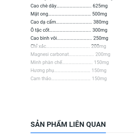
Cao chè dây………………………….. 625mg
Mật ong………………………………… 500mg
Cao dạ cẩm…………………………… 380mg
Ô tặc cốt……………………………….. 300mg
Cao bình vôi………………………….. 250mg
Chỉ xác…………………………………. 200mg
Magnesi carbonat………………….. 200mg
Minh phàn chế………………………. 150mg
Hương phụ…………………………… 150mg
Cam thảo……………………………… 150mg
Phụ liệu: Simethicone, đường, hương liệu vừa đủ
✅ Thành phần của viên dạ dày
Quy cách: Hộp 30 Viên
- Tinh nghệ đen, Cao chè dây, Cao dạ cẩm, Cao ch
SẢN PHẨM LIÊN QUAN
Phụ liệu: Mật ong , simethicon, magnessium stear