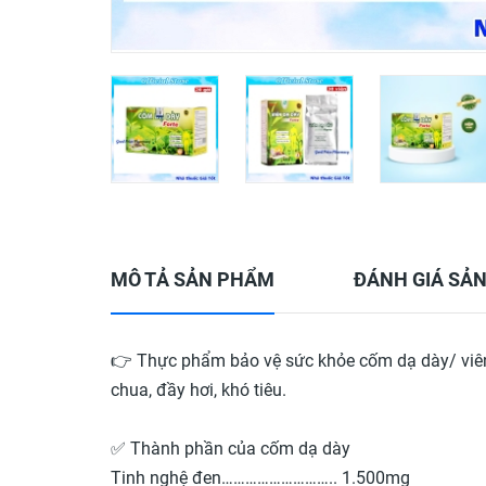
MÔ TẢ SẢN PHẨM
ĐÁNH GIÁ SẢ
👉 Thực phẩm bảo vệ sức khỏe cốm dạ dày/ viên d
chua, đầy hơi, khó tiêu.
✅ Thành phần của cốm dạ dày
Tinh nghệ đen……………………….. 1.500mg