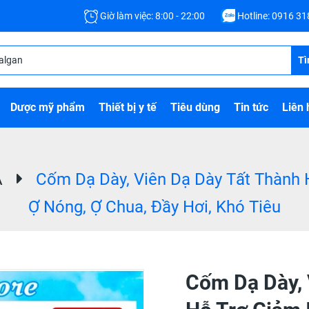
Giờ làm việc: 8:00 - 22:00
Hotline:
0916 31
Tì
Dược mỹ phẩm
Thiết bị y tế
Tiêu dùng
Tin tức
Liên 
A
Cốm Dạ Dày, Viên Dạ Dày Tất Thành 
Ợ Nóng, Ợ Chua, Đầy Hơi, Khó Tiêu
Cốm Dạ Dày, 