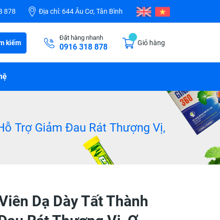
8 878
Địa chỉ:
644 Âu Cơ, Tân Bình
Đặt hàng nhanh
m kiếm
Giỏ hàng
0916 318 878
hệ
Hỗ Trợ Giảm Đau Rát Thượng Vị,
Viên Dạ Dày Tất Thành