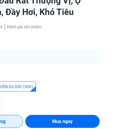
Đau Rát Thượng Vị, Ợ
, Đầy Hơi, Khó Tiêu
4
Đánh giá sản phẩm:
VIÊN DẠ DÀY (30V)
àng
Mua ngay