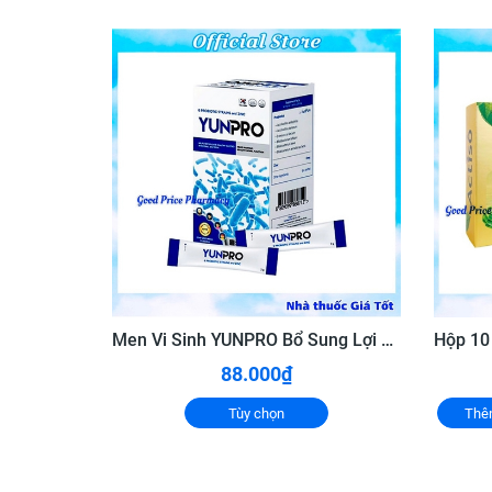
✅ Công dụng
Hỗ trợ giảm các triệu chứng của viem loét dạ dày-
Hỗ trợ bổ tỳ.
✅ Đối tượng dùng
Người đang bị viem loét, đau dạ dày- tá tràng cấ
Người bị đau thượng vị, đầy hơi khó tiêu, đi ngoà
Người hay ợ hơi, ợ chua do viem loét dạ dày tá tr
✅ Cách dùng Cốm dạ dày
Ngày uống 2-3 lần, mỗi lần uống 1 gói, uống lúc 
Men Vi Sinh YUNPRO Bổ Sung Lợi Khuẩn Giúp Tăng Cường Hệ Vi Sinh Đường Ruột, Giảm Rối Loạn Tiêu Hóa
Hòa tan cốm dạ dày Tất Thành Forte vào nước đu
88.000₫
Sử dụng sản phẩm cốm Dạ Dày Tất Thành Forte í
Tùy chọn
Thê
✅ Cách dùng Viên dạ dày
- Uống 02 viên/lần x 2-3 lần/ ngày.