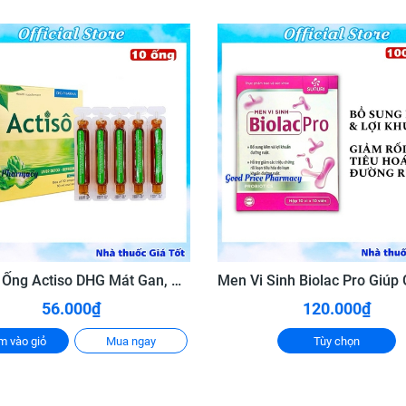
 tá tràng.
p và mãn tính.
i ra phân đen.
àng, đau rát dạ dày thực quản do trào ngược acid dịch vị.
đau hoặc trước khi ăn 15 phút.
Hộp 10 Ống Actiso DHG Mát Gan, Giải Độc Gan
n sôi để nguội trước khi uống.
56.000₫
120.000₫
t nhất 01 tháng để đạt hiệu quả
m vào giỏ
Mua ngay
Tùy chọn