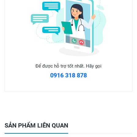
250ml nước sôi, đậy nắp ly bằng phễu giấy, hít vào mũi,
họng.
- Trong Sauna: Hòa tan 4 viên nang vào trong 200ml nước
sôi rồi tưới từ từ lên lò than.
🔥 LƯU Ý
- Không dùng cho trẻ em dưới 30 tháng tuổi
- Không dùng cho người ra nhiều mồ hôi.
Để được hỗ trợ tốt nhất. Hãy gọi
0916 318 878
Đọc kỹ hướng dẫn sử dụng trước khi dùng
SẢN PHẨM LIÊN QUAN