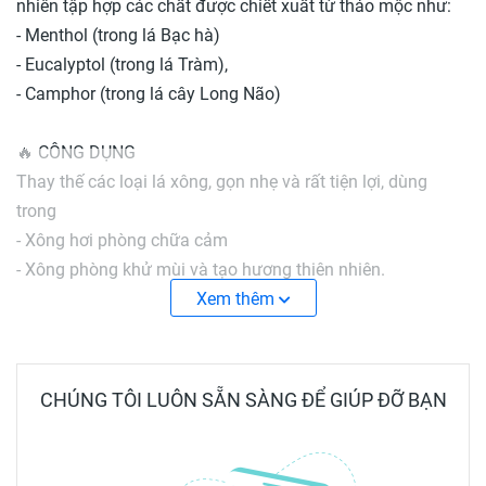
nhiên tập hợp các chất được chiết xuất từ thảo mộc như:
- Menthol (trong lá Bạc hà)
- Eucalyptol (trong lá Tràm),
- Camphor (trong lá cây Long Não)
🔥 CÔNG DỤNG
Thay thế các loại lá xông, gọn nhẹ và rất tiện lợi, dùng
trong
- Xông hơi phòng chữa cảm
- Xông phòng khử mùi và tạo hương thiên nhiên.
- Ngâm chân nước ấm.
Xem thêm
🔥 CÁCH DÙNG
- Xông hơi bằng nước nóng: Cho 4 viên vào nồi chứa 2 - 3
CHÚNG TÔI LUÔN SẴN SÀNG ĐỂ GIÚP ĐỠ BẠN
lít nước sôi, trùm chăn 10-15 phút.
- Xông m.ũi h.ọng: Cho 1 viên vào máy xông mũi họng
hoặc bình xông, hoặc có thể cho 1 viên vào ly chứa 200-