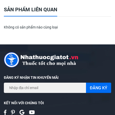
Nơi khô ráo thoáng mát, tránh ánh nắng chiếu trực tiếp.
SẢN PHẨM LIÊN QUAN
Không có sản phẩm nào cùng loại
ĐÓNG GÓI:
Hộp 5 vỉ, mỗi vỉ 4 viên.
#viacol #vietnat #vienngam #khongduong #giamho
#rathong #khantieng
ĐĂNG KÝ NHẬN TIN KHUYẾN MÃI
ĐĂNG KÝ
KẾT NỐI VỚI CHÚNG TÔI