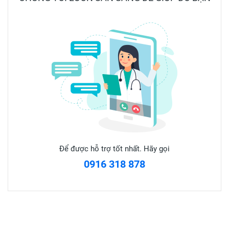
CÁCH DÙNG:
Ngậm mỗi lần 1 viên, không dùng quá 15 viên/ngày.
*Lưu ý:
- Không khuyến khích dùng cho trẻ dưới 6 tuổi.
- Sản phẩm này không phải là thuốc và không có tác dụng
Để được hỗ trợ tốt nhất. Hãy gọi
thay thế thuốc chữa bệnh.
0916 318 878
BẢO QUẢN: