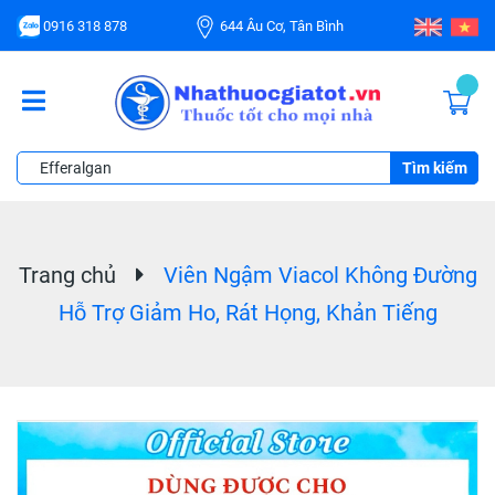
0916 318 878
644 Âu Cơ, Tân Bình
Tìm kiếm
Trang chủ
Viên Ngậm Viacol Không Đường
Hỗ Trợ Giảm Ho, Rát Họng, Khản Tiếng