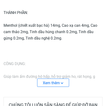
THÀNH PHẦN:
Menthol (chiết xuất bạc hà) 14mg, Cao xạ can 4mg, Cao
cam thảo 2mg, Tinh dầu húng chanh 0.2mg, Tinh dầu
gừng 0.2mg, Tinh dầu nghệ 0.2mg.
CÔNG DỤNG:
Giúp làm ấm đường hô hấp, hỗ trợ giảm ho, rát họng, g
tiông do viêm họng, viêm đường hô hấp trên.
Xem thêm
CHÚNG TÔI LUÔN SẴN SÀNG ĐỂ GIÚP ĐỠ BẠN