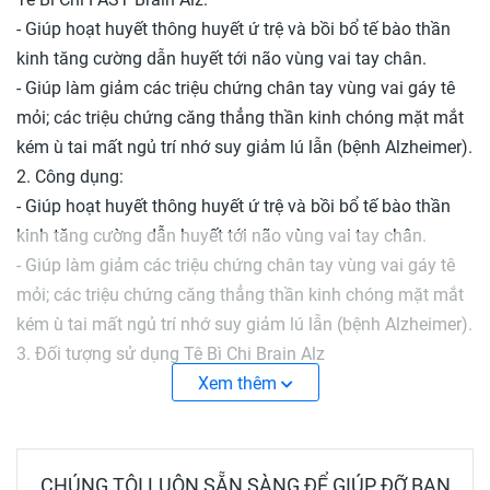
- Giúp hoạt huyết thông huyết ứ trệ và bồi bổ tế bào thần
kinh tăng cường dẫn huyết tới não vùng vai tay chân.
- Giúp làm giảm các triệu chứng chân tay vùng vai gáy tê
mỏi; các triệu chứng căng thẳng thần kinh chóng mặt mắt
kém ù tai mất ngủ trí nhớ suy giảm lú lẫn (bệnh Alzheimer).
2. Công dụng:
- Giúp hoạt huyết thông huyết ứ trệ và bồi bổ tế bào thần
kinh tăng cường dẫn huyết tới não vùng vai tay chân.
- Giúp làm giảm các triệu chứng chân tay vùng vai gáy tê
mỏi; các triệu chứng căng thẳng thần kinh chóng mặt mắt
kém ù tai mất ngủ trí nhớ suy giảm lú lẫn (bệnh Alzheimer).
3. Đối tượng sử dụng Tê Bì Chi Brain Alz
- Người làm việc trí óc nhiều, người lớn tuổi bị suy giảm trí
Xem thêm
nhớ, kém tập trung, ù tai, mắt kém, lú lẫn (bệnh Alzheimer)
- Người bị thiểu năng tuần hoàn, tê bì chân tay, nhức mỏi
vai gáy..
CHÚNG TÔI LUÔN SẴN SÀNG ĐỂ GIÚP ĐỠ BẠN