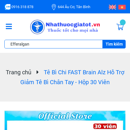
0916 318 878
644 Âu Cơ, Tân Bình
Tìm kiếm
Trang chủ
Tê Bì Chi FAST Brain Alz Hỗ Trợ
Giảm Tê Bì Chân Tay - Hộp 30 Viên