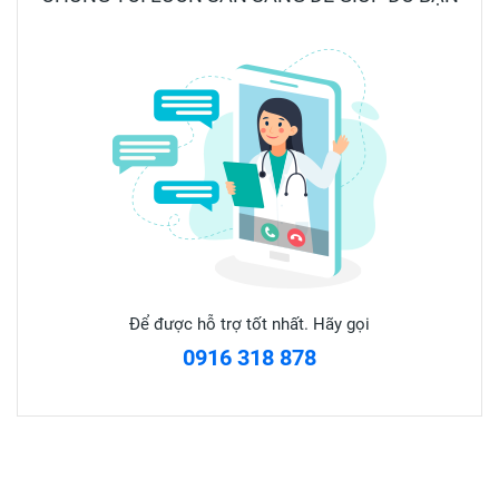
4. Cách dùng
- Người lớn uống ngày 2 -3 lần, mỗi lần 1 viên.
- Uống sau bữa ăn và uống kèm nhiều nước.
Sản phẩm này không phải là thuốc và không có tác dụng
thay thế thuốc chữa bệnh.
#tebichi #tenhucchi #giamtebichi #tamduoc
Để được hỗ trợ tốt nhất. Hãy gọi
0916 318 878