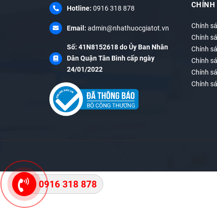
CHÍNH
Hotline:
0916 318 878
Chính s
Email:
admin@nhathuocgiatot.vn
Chính s
Số: 41N8152618 do Ủy Ban Nhân
Chính sá
Dân Quận Tân Bình cấp ngày
Chính s
24/01/2022
Chính s
Chính s
0916 318 878