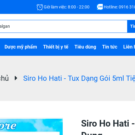
Giờ làm việc: 8:00 - 22:00
Hotline:
0916 31
Tì
Dược mỹ phẩm
Thiết bị y tế
Tiêu dùng
Tin tức
Liên 
chủ
Siro Ho Hati - Tux Dạng Gói 5ml T
Siro Ho Hati 