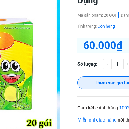
Dụng
Mã sản phẩm:
20 GOI
Đánh
Tình trạng:
Còn hàng
60.000₫
Số lượng:
-
+
Thêm vào giỏ h
Cam kết chính hãng
100
Miễn phí giao hàng
nội t