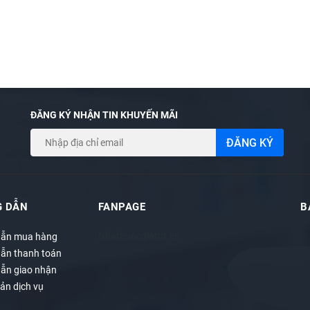
ĐĂNG KÝ NHẬN TIN KHUYẾN MÃI
ĐĂNG KÝ
 DẪN
FANPAGE
B
Nhathuocgiatot.vn
ẫn mua hàng
ẫn thanh toán
ẫn giao nhận
ản dịch vụ