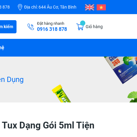
8 878
Địa chỉ:
644 Âu Cơ, Tân Bình
Đặt hàng nhanh
m kiếm
Giỏ hàng
0916 318 878
hệ
iện Dụng
- Tux Dạng Gói 5ml Tiện