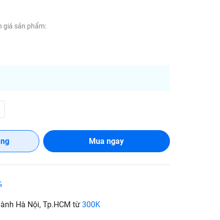
 giá sản phẩm:
àng
Mua ngay
%
hành Hà Nội, Tp.HCM từ
300K