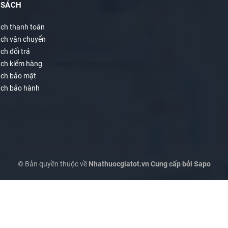
 SÁCH
ách thanh toán
ách vận chuyển
ch đổi trả
ách kiểm hàng
ách bảo mật
ách bảo hành
© Bản quyền thuộc về
Nhathuocgiatot.vn
Cung cấp bởi
Sapo