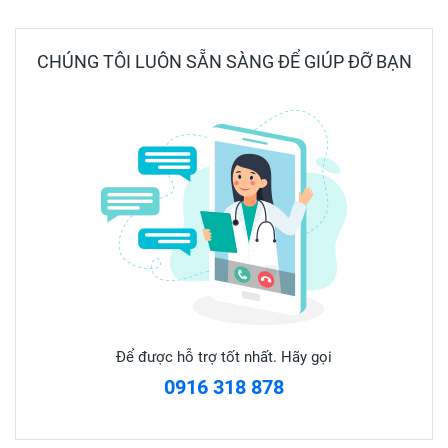
CHÚNG TÔI LUÔN SẴN SÀNG ĐỂ GIÚP ĐỠ BẠN
Không nên kiểm tra trước 7 ngày.
Nên kiểm tra vào sáng sớm để có kết quả chính xác nhất.
Được bộ y tế cấp số ĐKLH: SPCĐ-TTB-305-17. Đạt tiêu
chuẩn: ISO: 13485:2016.
Để được hỗ trợ tốt nhất. Hãy gọi
Hướng dẫn sử dụng dụng cụ phát hiện thai sớm Amestick
0916 318 878