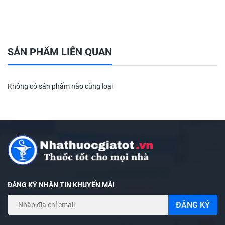
Tiến hành test với que thử thai Amestick Lấy nước tiểu vào
buổi sáng ngay khi thức dậy (lúc đó hCG là hoóc môn giúp
phát hiện thai có nồng độ cao nhất). Lấy que thử ra khỏi
SẢN PHẨM LIÊN QUAN
túi, phải dùng ngay trong vòng 10 phút (mỗi que thử chỉ sử
dụng một lần).
Không có sản phẩm nào cùng loại
Nhúng que thử vào cốc nước tiểu theo chiều mũi tên, sao
cho mặt nước tiểu không ngập quá đầu mũi tên in trên que
thử. Sau 10 đến 15 giây, lấy que thử đặt nằm ngang trên
mặt phẳng khô, sạch, đọc kết quả sau 5 phút và trước 10
phút.
ĐĂNG KÝ NHẬN TIN KHUYẾN MÃI
ĐĂNG KÝ
Cách đọc kết quả que thử thai: