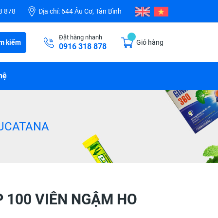
8 878
Địa chỉ:
644 Âu Cơ, Tân Bình
Đặt hàng nhanh
m kiếm
Giỏ hàng
0916 318 878
hệ
EUCATANA
 100 VIÊN NGẬM HO