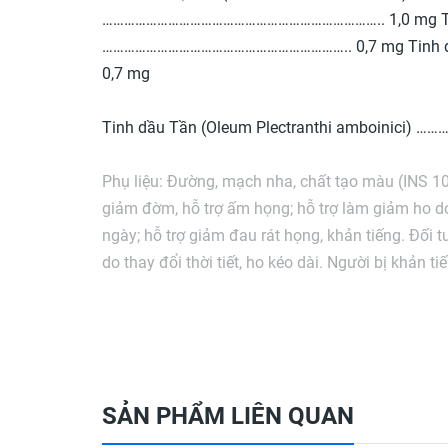
………………………………………………………………….. 1,0 mg Tinh 
………………………………………………………….. 0,7 mg Tinh 
0,7 mg
Tinh dầu Tần (Oleum Plectranthi amboinici
Phụ liệu: Đường, mạch nha, chất tạo màu (INS 10
giảm đờm, hỗ trợ ấm họng; hỗ trợ làm giảm ho do 
ngày; hỗ trợ giảm đau rát họng, khản tiếng. Đối 
do thay đổi thời tiết, ho kéo dài. Người bị khản t
Cách dùng Trẻ em 6- 10 tuổi: mỗi lần ngậm 1 viên,
Người lớn: mỗi lần ngậm 1 viên, ngày 8- 10 lần.
Chú ý Không sử dụng cho người mẫn cảm với bất
SẢN PHẨM LIÊN QUAN
mát. Quy cách đóng gói Hộp 100 viên