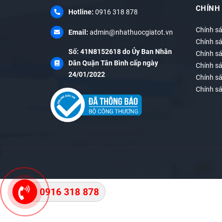
CHÍNH
Hotline:
0916 318 878
Chính s
Email:
admin@nhathuocgiatot.vn
Chính s
Số: 41N8152618 do Ủy Ban Nhân
Chính sá
Dân Quận Tân Bình cấp ngày
Chính s
24/01/2022
Chính s
Chính s
0916 318 878