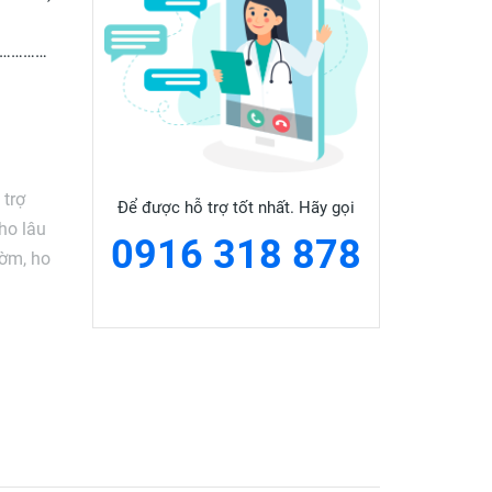
……………
 trợ
Để được hỗ trợ tốt nhất. Hãy gọi
ho lâu
0916 318 878
đờm, ho
- 8 lần.
áng