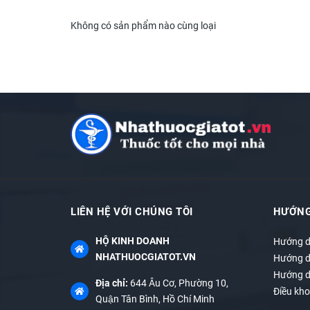
" Sản phẩm này không phải là thuoc và không có
Không có sản phẩm nào cùng loại
#ho #giamho #suckhoe #vienngamho #hokhan
LIÊN HỆ VỚI CHÚNG TÔI
HƯỚNG
HỘ KINH DOANH
Hướng d
NHATHUOCGIATOT.VN
Hướng d
Hướng d
Địa chỉ:
644 Âu Cơ, Phường 10,
Điều kho
Quận Tân Bình, Hồ Chí Minh