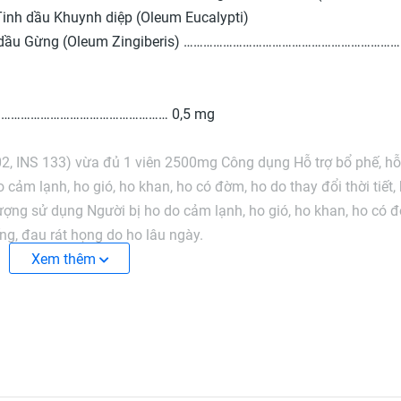
dầu Khuynh diệp (Oleum Eucalypti)
dầu Gừng (Oleum Zingiberis) ………………………………………………………
) …………………………………………………… 0,5 mg
2, INS 133) vừa đủ 1 viên 2500mg Công dụng Hỗ trợ bổ phế, hỗ
cảm lạnh, ho gió, ho khan, ho có đờm, ho do thay đổi thời tiết, 
tượng sử dụng Người bị ho do cảm lạnh, ho gió, ho khan, ho có 
iếng, đau rát họng do ho lâu ngày.
Xem thêm
 ngày 4- 6 lần. Trẻ em trên 10 tuổi: mỗi lần ngậm 1 viên, ngày 6
 kỳ thành phần nào của sản phẩm. Bảo quản Nơi khô ráo, tho