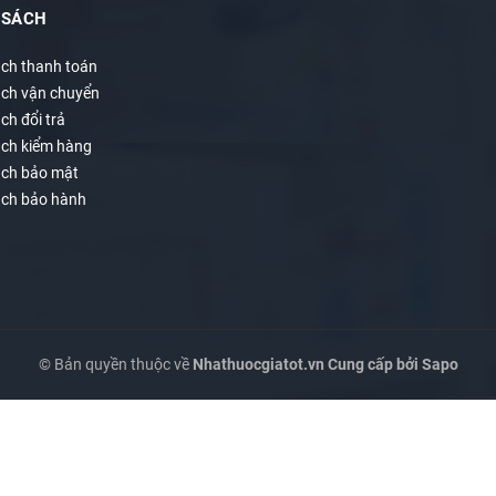
 SÁCH
ách thanh toán
ách vận chuyển
ch đổi trả
ách kiểm hàng
ách bảo mật
ách bảo hành
© Bản quyền thuộc về
Nhathuocgiatot.vn
Cung cấp bởi
Sapo