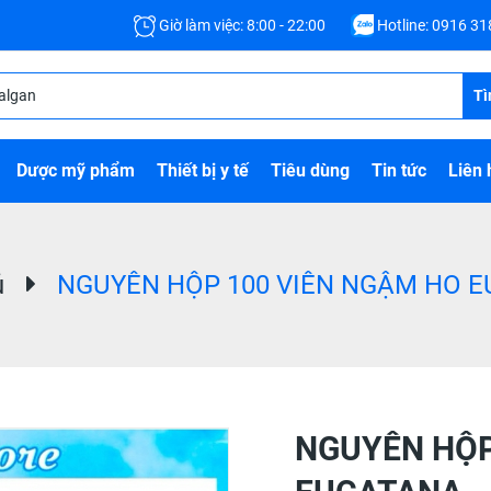
Giờ làm việc: 8:00 - 22:00
Hotline:
0916 31
Tì
Dược mỹ phẩm
Thiết bị y tế
Tiêu dùng
Tin tức
Liên 
ủ
NGUYÊN HỘP 100 VIÊN NGẬM HO 
NGUYÊN HỘP