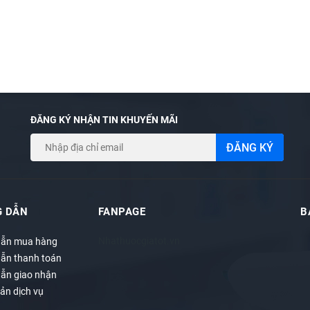
 tác dụng thay thế thuoc chữa bệnh
 #hocodom #hogio
ĐĂNG KÝ NHẬN TIN KHUYẾN MÃI
ĐĂNG KÝ
 DẪN
FANPAGE
B
Nhathuocgiatot.vn
ẫn mua hàng
ẫn thanh toán
ẫn giao nhận
ản dịch vụ