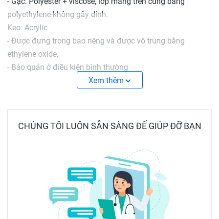
- Gạc: Polyester + viscose, lớp màng trên cùng bằng
polyethylene không gây dính.
Keo: Acrylic
- Được đựng trong bao riêng và được vô trùng bằng
ethylene oxide,
- Bảo quản ở điều kiện bình thường
- Kích Thước có 6 loại kích thước:6x7cm, 7x9cm,10*10cm,
Xem thêm
10*15cm, 10*20cm, 10*25cm, 10*30cm
- Thương hiệu sản phẩm : HONS
CHÚNG TÔI LUÔN SẴN SÀNG ĐỂ GIÚP ĐỠ BẠN
DÙNG CHO CÁC LOẠI VẾT THƯƠNG SAU:
Vết thương sau phẫu thuật
Vết thương nông, khô, các vết trầy xước, rách da, bỏng nhẹ
Vùng ghép da
Có thể sử dụng làm băng thứ cấp cho các loại băng khác.
CAM KẾT SẢN PHẨM