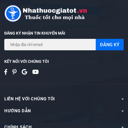
#miengdanvetmo #datvetthuong #miengdanvetthuong
#danvetmosausinh #miengdanvetmo
#gacvetthuong #bangdinhcogac #miengdanvetthuong
#danvetthuong #gacyte #gachetis #danvetthuongho
ĐĂNG KÝ NHẬN TIN KHUYẾN MÃI
#gactientien #banggacvetthuong #banggacyte
ĐĂNG KÝ
KẾT NỐI VỚI CHÚNG TÔI
LIÊN HỆ VỚI CHÚNG TÔI
HƯỚNG DẪN
CHÍNH SÁCH