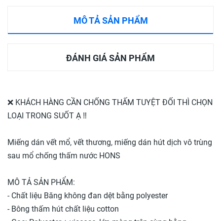
MÔ TẢ SẢN PHẨM
ĐÁNH GIÁ SẢN PHẨM
❌ KHÁCH HÀNG CẦN CHỐNG THẤM TUYỆT ĐỐI THÌ CHỌN
LOẠI TRONG SUỐT Ạ ‼️
Miếng dán vết mổ, vết thương, miếng dán hút dịch vô trùng
sau mổ chống thấm nước HONS
MÔ TẢ SẢN PHẨM:
- Chất liệu Băng không đan dệt bằng polyester
- Bông thấm hút chất liệu cotton