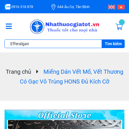
0916 318 878
644 Âu Cơ, Tân Bình
Tìm kiếm
Trang chủ
Miếng Dán Vết Mổ, Vết Thương
Có Gạc Vô Trùng HONS Đủ Kích Cỡ