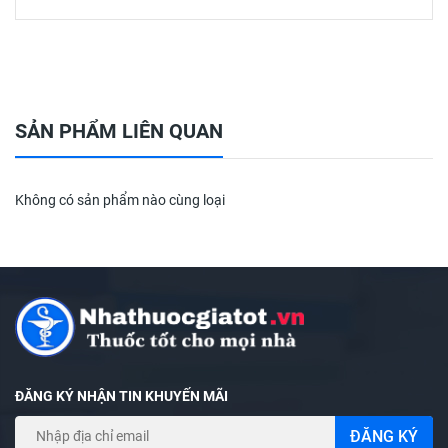
*** Mặt nạ được thiết kế vừa vặn với khuôn mặt, có tác
dụng giúp bạn chăm sóc da đơn giản, nhanh chóng và tiện
lợi hơn.
SẢN PHẨM LIÊN QUAN
*** Sản phẩm không chứa cồn, chất tẩy rửa, không gây
kích ứng và tuyệt đối an toàn với mọi loại da.
Không có sản phẩm nào cùng loại
ĐĂNG KÝ NHẬN TIN KHUYẾN MÃI
ĐĂNG KÝ