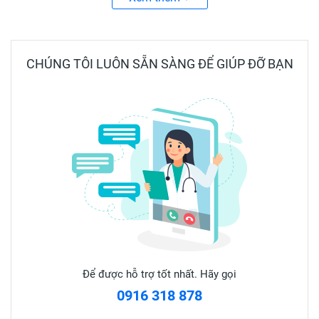
đắp mặt nạ lên mặt và để trong vòng 15-20 phút cho dung
dịch thấm vào da sau đó gỡ mặt nạ và rửa mặt lại bằng
nước ấm.
CHÚNG TÔI LUÔN SẴN SÀNG ĐỂ GIÚP ĐỠ BẠN
- Đối với các sản phẩm chăm sóc da khác như mặt nạ đất
sét, gel lột mụn, lòng trắng trứng...: Thoa sản phẩm hoặc
dung dịch lên mặt rồi đắp mặt nạ lên, thư giãn trong vòng
15-20 phút, sau đó gỡ mặt nạ và rửa lại bằng nước sạch.
Dùng với keo lột mụn: bôi keo lên bề mặt da, đắp mặt nạ
lên và chờ keo khô (tầm 20-30 phút) rồi gỡ mặt nan nhẹ
nhàng lên
*** Mặt nạ giấy khô 100 miếng được làm bằng chất liệu
Để được hỗ trợ tốt nhất. Hãy gọi
vải không dệt Rayon cực mềm mại, mịn màng, thích hợp
0916 318 878
với mọi loại da