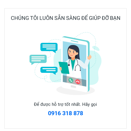
thay thế thuốc chữa bệnh
CHÚNG TÔI LUÔN SẴN SÀNG ĐỂ GIÚP ĐỠ BẠN
✅ Hạn dùng: 5 năm kể từ ngày sản xuất.
Để được hỗ trợ tốt nhất. Hãy gọi
0916 318 878