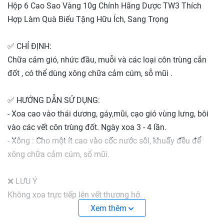
Hộp 6 Cao Sao Vàng 10g Chính Hãng Dược TW3 Thích
Hợp Làm Quà Biếu Tặng Hữu Ích, Sang Trọng
✅ CHỈ ĐỊNH:
Chữa cảm gió, nhức đầu, muỗi và các loại côn trùng cắn
đốt , có thể dùng xông chữa cảm cúm, sỗ mũi .
✅ HƯỚNG DẪN SỬ DỤNG:
- Xoa cao vào thái dương, gáy,mũi, cạo gió vùng lưng, bôi
vào các vết côn trùng đốt. Ngày xoa 3 - 4 lần.
- Xông : Cho một ít cao vào cốc nước sôi, khuấy đều để
xông chữa cảm cúm, sổ mũi.
❌ LƯU Ý
Không xoa trực tiếp lên vết thương hở.
Không dùng cho trẻ em dưới 3 tuổi
Xem thêm
Sản phẩm này không phải là thuốc và không có tác dụng