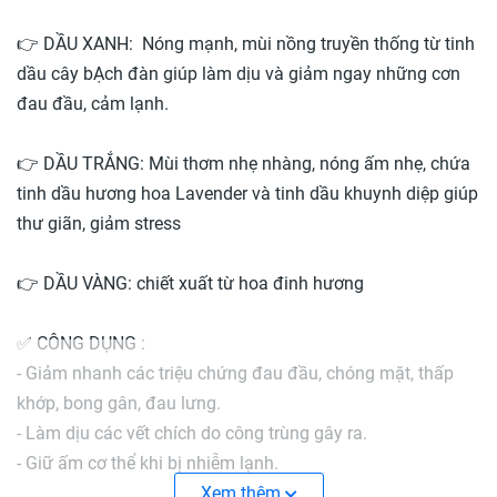
👉 DẦU XANH: Nóng mạnh, mùi nồng truyền thống từ tinh
dầu cây bẠch đàn giúp làm dịu và giảm ngay những cơn
đau đầu, cảm lạnh.
👉 DẦU TRẮNG: Mùi thơm nhẹ nhàng, nóng ấm nhẹ, chứa
tinh dầu hương hoa Lavender và tinh dầu khuynh diệp giúp
thư giãn, giảm stress
👉 DẦU VÀNG: chiết xuất từ hoa đinh hương
✅ CÔNG DỤNG :
- Giảm nhanh các triệu chứng đau đầu, chóng mặt, thấp
khớp, bong gân, đau lưng.
- Làm dịu các vết chích do công trùng gây ra.
- Giữ ấm cơ thể khi bị nhiễm lạnh.
- Hương thơm nhẹ nhàng cho tinh thần sảng khoái, thư
Xem thêm