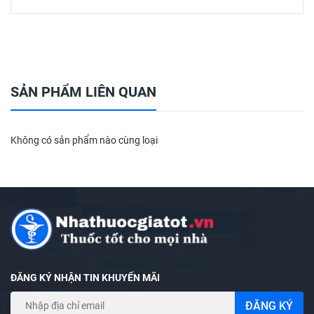
#daulung #nhucmoi #daudau #viemkhop #daugio
#dầu_gió #dầu_nóng #dầumỹ #daumy # ##dầunóng
#dầuxanh #dauxanh#dauvang#dautrang#daulan
SẢN PHẨM LIÊN QUAN
Không có sản phẩm nào cùng loại
ĐĂNG KÝ NHẬN TIN KHUYẾN MÃI
ĐĂNG KÝ