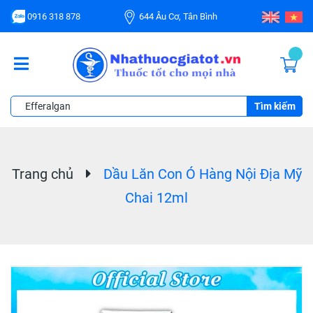
0916 318 878
644 Âu Cơ, Tân Bình
Tìm kiếm
Trang chủ
Dầu Lăn Con Ó Hàng Nội Địa Mỹ
Chai 12ml