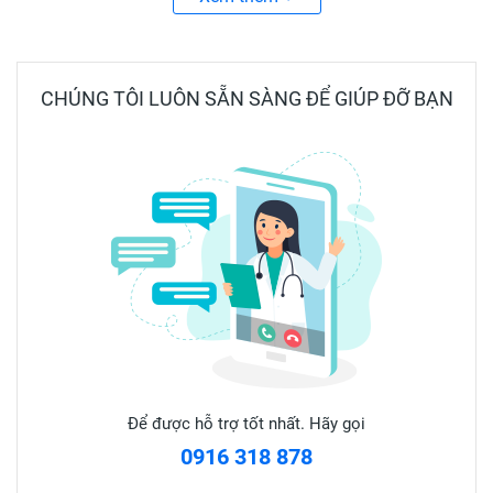
giãn, dễ chìm sâu vào giấc ngủ.
✅ CÁCH DÙNG :
CHÚNG TÔI LUÔN SẴN SÀNG ĐỂ GIÚP ĐỠ BẠN
Thoa một lượng dầu vừa đủ lên vùng bị đau 3 đến 4 lần
mỗi ngày.
❌ Lưu ý khi sử dụng :
- Sản phẩm chỉ sử dụng ngoài da. Tránh tiếp xúc với mắt,
miệng hoặc các vết thương hở.
- Đối với trẻ dưới 2 tuổi nên tham khảo ý kiến bác sĩ trước
khi sử dụng.
- Đậy kín nắp sau khi sử dụng.
- Bảo quản nơi thoáng mát, tránh xe tầm tay trẻ em.
Sản phẩm này không phải là thuốc và không có tác dụng
Để được hỗ trợ tốt nhất. Hãy gọi
thay thế thuốc chữa bệnh
0916 318 878