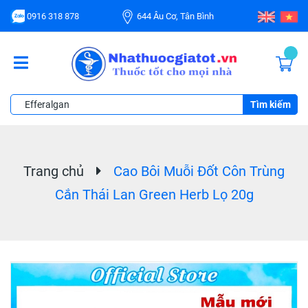
0916 318 878
644 Âu Cơ, Tân Bình
Tìm kiếm
Trang chủ
Cao Bôi Muỗi Đốt Côn Trùng
Cắn Thái Lan Green Herb Lọ 20g