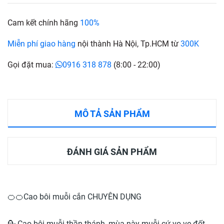
Cam kết chính hãng
100%
Miễn phí giao hàng
nội thành Hà Nội, Tp.HCM từ
300K
Gọi đặt mua:
0916 318 878
(8:00 - 22:00)
MÔ TẢ SẢN PHẨM
ĐÁNH GIÁ SẢN PHẨM
🍊🍊Cao bôi muỗi cắn CHUYÊN DỤNG
💁 Cao bôi muỗi thần thánh ,mùa này muỗi cứ vo ve đốt