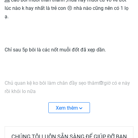
lúc nào k hay nhất là trẻ con 😣 nhà nào cũng nên có 1 lọ
ạ.
Chỉ sau 5p bôi là các nốt muỗi đốt đã xẹp dần.
Chủ quan kệ ko bôi làm chân đầy sẹo thâm🙈giờ có e này
rồi khỏi lo nữa
Xem thêm
👉 Đây là loại dầu mới ra bên Thái, chiết xuất từ cây sả và
citronella (1 loại thảo dược đuỗi muỗi). Dùng cực tốt, tác
CHÚNG TÔI LUÔN SẴN SÀNG ĐỂ GIÚP ĐỠ BẠN