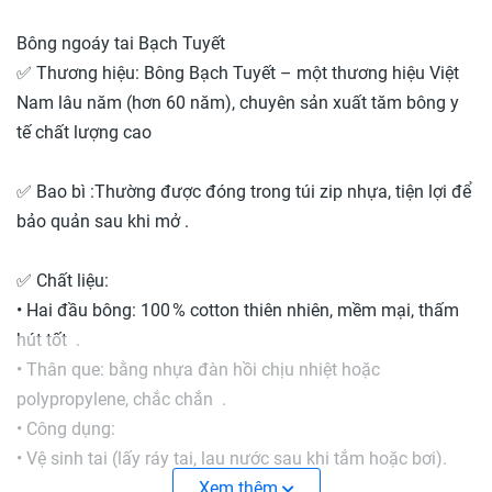
Bông ngoáy tai Bạch Tuyết
✅ Thương hiệu: Bông Bạch Tuyết – một thương hiệu Việt
Nam lâu năm (hơn 60 năm), chuyên sản xuất tăm bông y
tế chất lượng cao
✅ Bao bì :Thường được đóng trong túi zip nhựa, tiện lợi để
bảo quản sau khi mở .
✅ Chất liệu:
• Hai đầu bông: 100 % cotton thiên nhiên, mềm mại, thấm
hút tốt .
• Thân que: bằng nhựa đàn hồi chịu nhiệt hoặc
polypropylene, chắc chắn .
• Công dụng:
• Vệ sinh tai (lấy ráy tai, lau nước sau khi tắm hoặc bơi).
• Vệ sinh vết thương nhỏ, lau mũi, trang điểm .
Xem thêm