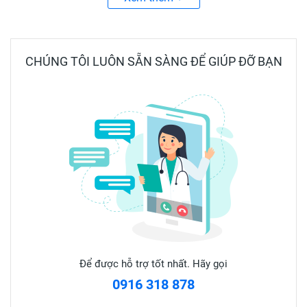
✅ Ưu điểm
• Đầu bông mềm, an toàn với da nhạy cảm.
CHÚNG TÔI LUÔN SẴN SÀNG ĐỂ GIÚP ĐỠ BẠN
• Hút nước, ráy tai và bụi nhẹ hiệu quả.
• Bao đóng zip tiện lợi, giữ sạch và bảo quản tốt.
✅ Quy cách
Trẻ em: 57 que / túi
Người lớn: 42 que / túi
Để được hỗ trợ tốt nhất. Hãy gọi
0916 318 878