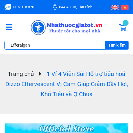
0916 318 878
644 Âu Cơ, Tân Bình
Tìm kiếm
Trang chủ
1 Vỉ 4 Viên Sủi Hỗ trợ tiêu hoá
Dizzo Effervescent Vị Cam Giúp Giảm Đầy Hơi,
Khó Tiêu và Ợ Chua