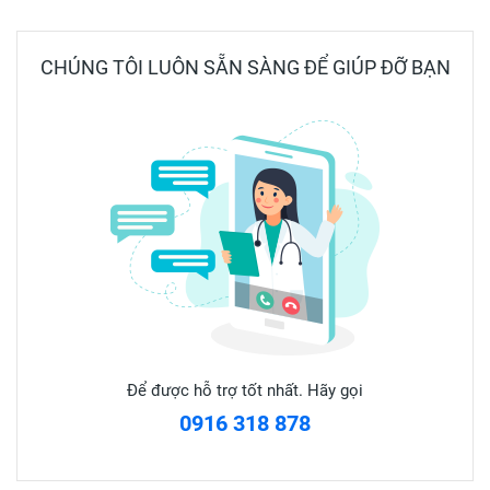
uống ngay sau khi viên hòa tan hoàn toàn.
CHÚNG TÔI LUÔN SẴN SÀNG ĐỂ GIÚP ĐỠ BẠN
✅ ĐỐI TƯỢNG SỬ DỤNG
Dizzo Effervescent vị cam thích hợp dùng cho người lớn ăn
không tiêu, đầy hơi, ợ hơi do rối loạn tiêu hóa.
✅ Bảo quản
Bảo quản nơi khô ráo, thoáng mát, nhiệt độ dưới 30 độ C,
tránh ánh nắng trực tiếp từ mặt trời.
Để xa tầm tay trẻ em.
Nhà sản xuất Reliv Heathcare INDIA
Để được hỗ trợ tốt nhất. Hãy gọi
#sủi_tiêu_hoá #sủi_dizzo #sủi_ợ_chua #sủi_giảm_khó_tiêu
0916 318 878
#đầy_hơi #khó_tiêu #papain #Effervescent #dizzo