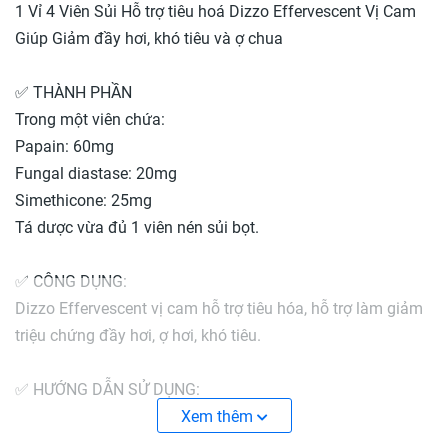
1 Vỉ 4 Viên Sủi Hỗ trợ tiêu hoá Dizzo Effervescent Vị Cam
Giúp Giảm đầy hơi, khó tiêu và ợ chua
✅ THÀNH PHẦN
Trong một viên chứa:
Papain: 60mg
Fungal diastase: 20mg
Simethicone: 25mg
Tá dược vừa đủ 1 viên nén sủi bọt.
✅ CÔNG DỤNG:
Dizzo Effervescent vị cam hỗ trợ tiêu hóa, hỗ trợ làm giảm
triệu chứng đầy hơi, ợ hơi, khó tiêu.
✅ HƯỚNG DẪN SỬ DỤNG:
Uống 1 viên/lần, 2-3 lần/ngày, uống sau khi ăn.
Xem thêm
Hòa tan viên sủi vào một cốc nước mát khoảng 120ml,