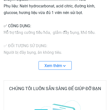
Phụ liệu: Natri hydrocarbonat, acid citric, đường kính,
glucose, hương liệu vừa đủ 1 viên nén sủi bọt.
✅ CÔNG DỤNG:
Hỗ trợ tăng cường tiêu hóa, giảm đầy bụng, khó tiêu.
✅ ĐỐI TƯỢNG SỬ DỤNG:
Người bị đầy bụng, ăn không tiêu.
✅ CÁCH DÙNG:
Xem thêm
- Cho 01 viên vào 100-150 ml nước sôi để nguội, chờ cho
sủi tan hết và uống.
- Dùng 2-3 viên/ ngày sau bữa ăn hoặc khi thấy đầy bụng,
CHÚNG TÔI LUÔN SẴN SÀNG ĐỂ GIÚP ĐỠ BẠN
khó tiêu.
- Chú ý: không dùng cho phụ nữ có thai.