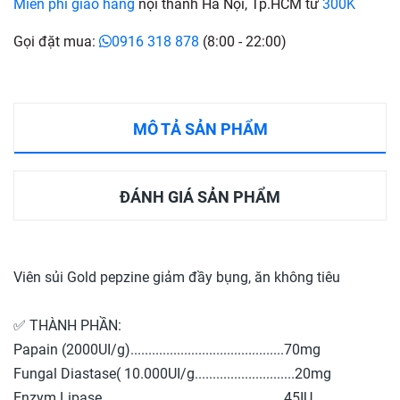
Miễn phí giao hàng
nội thành Hà Nội, Tp.HCM từ
300K
Gọi đặt mua:
0916 318 878
(8:00 - 22:00)
MÔ TẢ SẢN PHẨM
ĐÁNH GIÁ SẢN PHẨM
Viên sủi Gold pepzine giảm đầy bụng, ăn không tiêu
✅ THÀNH PHẦN:
Papain (2000UI/g)...........................................70mg
Fungal Diastase( 10.000UI/g............................20mg
Enzym Lipase...................................................45IU