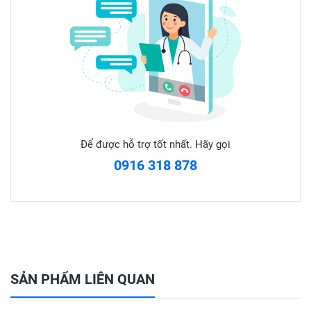
✅ BẢO QUẢN:
Để nơi khô ráo, thoáng mát, Tránh ánh nắng mặt trời, để xa
tầm tay trẻ em.
❌ LƯU Ý: Sản phẩm này không phải là thuốc và không có
tác dụng thay thế thuốc chữa bệnh
Để được hỗ trợ tốt nhất. Hãy gọi
0916 318 878
SẢN PHẨM LIÊN QUAN